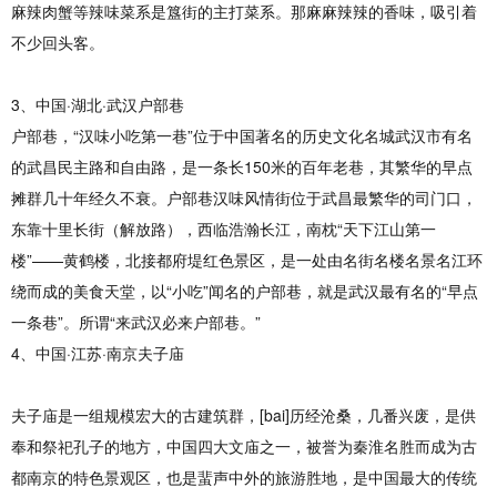
麻辣肉蟹等辣味菜系是簋街的主打菜系。那麻麻辣辣的香味，吸引着
不少回头客。
3、中国·湖北·武汉户部巷
户部巷，“汉味小吃第一巷”位于中国著名的历史文化名城武汉市有名
的武昌民主路和自由路，是一条长150米的百年老巷，其繁华的早点
摊群几十年经久不衰。户部巷汉味风情街位于武昌最繁华的司门口，
东靠十里长街（解放路），西临浩瀚长江，南枕“天下江山第一
楼”——黄鹤楼，北接都府堤红色景区，是一处由名街名楼名景名江环
绕而成的美食天堂，以“小吃”闻名的户部巷，就是武汉最有名的“早点
一条巷”。所谓“来武汉必来户部巷。”
4、中国·江苏·南京夫子庙
夫子庙是一组规模宏大的古建筑群，[bai]历经沧桑，几番兴废，是供
奉和祭祀孔子的地方，中国四大文庙之一，被誉为秦淮名胜而成为古
都南京的特色景观区，也是蜚声中外的旅游胜地，是中国最大的传统