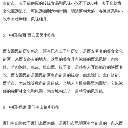
古街市。夫子庙供应的传统食品和风味小吃不下200种。夫子庙饮食
文化源远流长，可以远溯到六朝时期，明清两朝尤盛，各派菜系和小
吃争奇壮举胜，风味独具。
5、中国·陕西·西安回民小吃街
西安回民街历史悠久，距今已有上千年历史，是西安著名的美食文化
街区，来西安必去的地方。这里的美食具有浓郁的西北风情，肉夹
馍、羊肉泡馍、凉皮、岐山面、饺子宴，是很多人耳熟能详的陕西名
吃。西安回民街是回民街区多条街道的统称，由北院门、北广济街、
西羊市、大皮院等数条街道组成。当地人习惯称那里为回坊。它以浓
郁的穆斯林文化和氛围，为古城构筑了一道特异的风景线。
6、中国·福建·厦门中山路步行街
厦门中山路位于厦门岛西南部，是厦门市思明区中华街道的一条东西