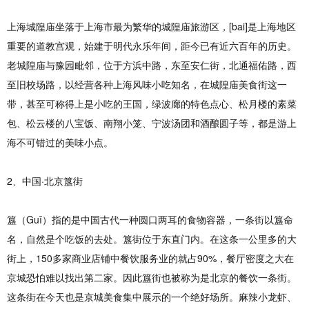
上海城隍庙坐落于上海市最为繁华的城隍庙旅游区，[bai]是上海地区
重要的道教宫观，始建于明代永乐年间，距今已有近六百年的历史。
老城隍庙与豫园毗邻，位于方浜中路，东至安仁街，北通福佑路，西
至旧校场路，以经营各种上海风味小吃知名，在城隍庙美食街这一
带，甚至可称得上是小吃的王国，绿波廊的特色点心、松月楼的素菜
包、松云楼的八宝饭、南翔小笼、宁波汤团和酒酿圆子等，都是游上
海不可错过的美味小点。
2、中国·北京簋街
簋（Guǐ）指的是中国古代一种圆口两耳的食物容器，一条街以簋命
名，自然是个吃饭的去处。簋街位于东直门内。在这条一公里多的大
街上，150多家商业店铺中餐饮服务业的就占90%，餐厅密度之大在
京城恐怕难以找出第二家。因此簋街也被称为是北京的餐饮一条街。
这条街在今天也是京城美食集中展示的一个绝好场所。麻辣小龙虾、