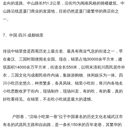
走向的道路。中山路长约1.2公里，沿街均为闽南风格的骑楼建筑。中
山路沿线是厦门商业的发源地，目前仍然是厦门最繁华的商店街之
一。
7、中国·四川·成都锦里
传说中锦里曾是西蜀历史上最古老、最具有商业气息的街道之一，早
在秦汉、三国时期便闻名全国。现在，锦里占地30000余平方米，建
筑面积14000余万平方米，街道全长550米，以明末清初川西民居作外
衣，三国文化与成都民俗作内涵，集旅游购物、休闲娱乐为一体。四
川小吃历史悠久，种类繁多，各具风味。锦里小吃街，将川内各地名
小吃悉数收罗于街内，现场制作，现场叫卖，有的吃，有的看，真的
好吃看得见。在锦里，不去吃小吃就是最大的遗憾。
户部巷，“汉味小吃第一巷”位于中国著名的历史文化名城武汉市
有名的武昌民主路和自由路，是一条长150米的百年老巷，其繁华的