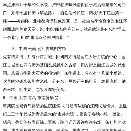
早点摊群几十年经久不衰。户部巷汉味风情街位于武昌最繁华的司门
口，东靠十里长街（解放路），西临浩瀚长江，南枕“天下江山第一
楼”——黄鹤楼，北接都府堤红色景区，是一处由名街名楼名景名江环
绕而成的美食天堂，以“小吃”闻名的户部巷，就是武汉最有名的“早点
一条巷”。所谓“来武汉必来户部巷。”
8、中国·云南·丽江古城四方街
先有四方街，后有丽江古城。[bai]四方街是丽江大研古镇的中心，丽
江古城是在四方街为基础发展起来的古镇，四方街是丽江古城的代名
词。从四方街到大石桥的很短的一条街道上，分布有十几家小餐馆，
这里的沙锅米饭和煮米线十分有名。另外还有腊排骨、鸡豆凉粉、纳
西米糕、牦牛奶、包浆豆腐等美食。
9、中国·山东·青岛·市南劈柴院
劈柴院是老青岛典型的里院建筑,同时还有浓郁的江南民居情调。上世
纪二三十年代成为青岛最大的“市井大院”，聚集了各地小吃、饭馆、
糖果、香烟等各类店铺上百家，院内还开设许多说书场、茶社和小戏
院，成为青岛最早的美食城、娱乐场。来青游览，不少游客都把第一