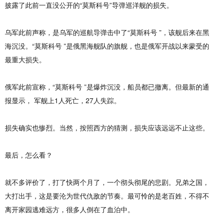
披露了此前一直没公开的“莫斯科号”导弹巡洋舰的损失。
乌军此前声称，是乌军的巡航导弹击中了“莫斯科号 ”，该舰后来在黑
海沉没。“莫斯科号 ”是俄黑海舰队的旗舰，也是俄军开战以来蒙受的
最重大损失。
俄军此前宣称，“莫斯科号 ”是爆炸沉没，船员都已撤离。但最新的通
报显示， 军舰上1人死亡，27人失踪。
损失确实也惨烈。当然，按照西方的猜测，损失应该远远不止这些。
最后，怎么看？
就不多评价了，打了快两个月了，一个彻头彻尾的悲剧。兄弟之国，
大打出手，这是要沦为世代仇敌的节奏。最可怜的是老百姓，不得不
离开家园逃难远方，很多人倒在了血泊中。