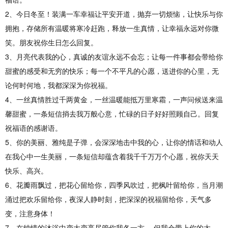
2、今日冬至！装满一车幸福让平安开道，抛弃一切烦恼，让快乐与你
拥抱，存储所有温暖将寒冷赶跑，释放一生真情，让幸福永远对你微
笑。朋友祝你生日怎么回复。
3、月亮代表我的心，真诚的友谊永远不会忘；让每一件事都会带给你
甜蜜的感受和无穷的快乐；每一个不平凡的心愿，送进你的心里，无
论何时何地，我都深深为你祝福。
4、一丝真情胜过千两黄金，一丝温暖能抵万里寒霜，一声问候送来温
馨甜蜜，一条短信捎去我万般心意，忙碌的日子好好照顾自己。回复
祝福语的感谢语。
5、你的美丽、雅纯是子弹，会深深地击中我的心，让你的情话和动人
在我心中一生美丽，一条短信却蕴含着我千千万万个心愿，祝你天天
快乐、高兴。
6、花瓣雨飘过，把花心留给你，四季风吹过，把枫叶留给你，当月潮
涌过把欢乐留给你，夜深人静时刻，把深深的祝福留给你，天气多
变，注意身体！
7、在纯情的沐浴中变大变亮尽管你我各一方 ，但我会带上你的太