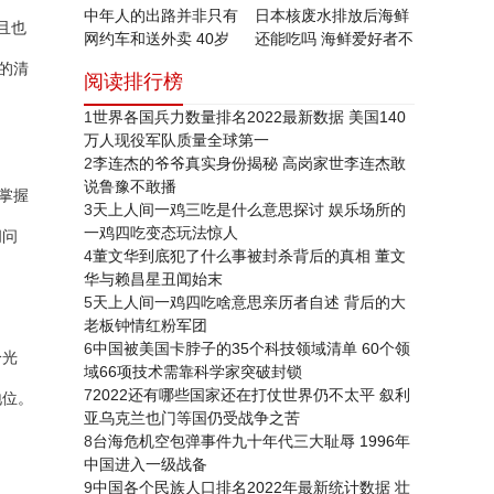
中年人的出路并非只有
日本核废水排放后海鲜
且也
网约车和送外卖 40岁
还能吃吗 海鲜爱好者不
以上的中年人失业后的
得不知的小知识
的清
阅读排行榜
去处调查
1
世界各国兵力数量排名2022最新数据 美国140
万人现役军队质量全球第一
2
李连杰的爷爷真实身份揭秘 高岗家世李连杰敢
说鲁豫不敢播
掌握
3
天上人间一鸡三吃是什么意思探讨 娱乐场所的
一鸡四吃变态玩法惊人
间问
4
董文华到底犯了什么事被封杀背后的真相 董文
华与赖昌星丑闻始末
5
天上人间一鸡四吃啥意思亲历者自述 背后的大
老板钟情红粉军团
6
中国被美国卡脖子的35个科技领域清单 60个领
分光
域66项技术需靠科学家突破封锁
7
2022还有哪些国家还在打仗世界仍不太平 叙利
地位。
亚乌克兰也门等国仍受战争之苦
8
台海危机空包弹事件九十年代三大耻辱 1996年
中国进入一级战备
9
中国各个民族人口排名2022年最新统计数据 壮