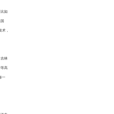
。比如
美国
技术，
、吉林
学等高
海一