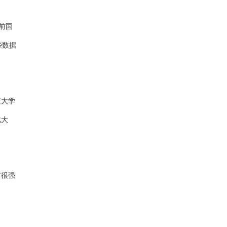
目前国
些数据
京大学
北大
有很强