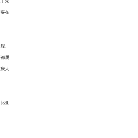
握了先
需要在
工程、
等都属
重庆大
、比亚