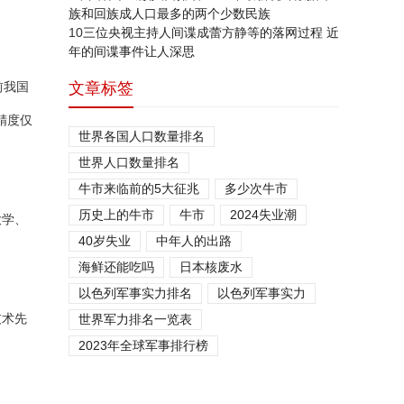
族和回族成人口最多的两个少数民族
10
三位央视主持人间谍成蕾方静等的落网过程 近
年的间谍事件让人深思
前我国
文章标签
精度仅
世界各国人口数量排名
世界人口数量排名
牛市来临前的5大征兆
多少次牛市
历史上的牛市
牛市
2024失业潮
大学、
40岁失业
中年人的出路
海鲜还能吃吗
日本核废水
以色列军事实力排名
以色列军事实力
技术先
世界军力排名一览表
2023年全球军事排行榜