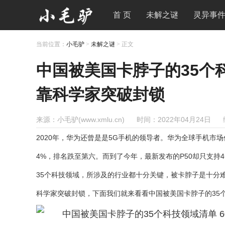
首 页
未解之谜
灵异事
当前位置：
小毛驴
>
未解之谜
> 正文
中国被美国卡脖子的35个科
靠科学家突破封锁
来源：小毛驴(www.xmlu.cn)
时间：2022年04月24日
2020年，华为还曾是是5G手机的领导者。
华为全球手机市场
4%，排名跌至第六。
而到了今年，最新发布的P50却只支持
35个科技领域，所涉及的行业都十分关键，被卡脖子是十分
科学家突破封锁，下面我们就来看看
中国被美国卡脖子的35