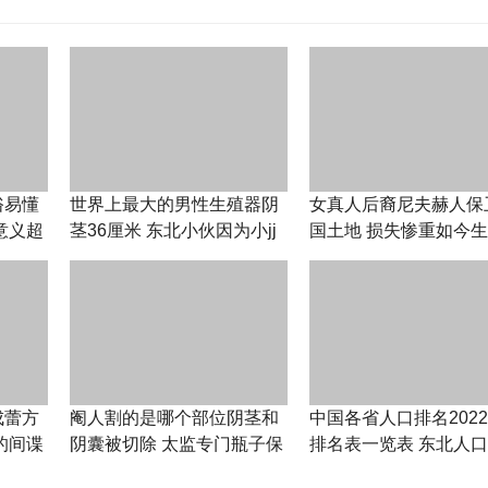
俗易懂
世界上最大的男性生殖器阴
女真人后裔尼夫赫人保
意义超
茎36厘米 东北小伙因为小jj
国土地 损失惨重如今
太长找不到女友
俄罗斯现状
成蕾方
阉人割的是哪个部位阴茎和
中国各省人口排名202
的间谍
阴囊被切除 太监专门瓶子保
排名表一览表 东北人
存命根子死后合葬
严重10个省份出现负增