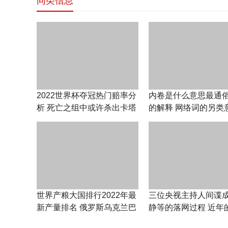
同类信息
2022世界杯夺冠热门赔率分
内卷是什么意思最通
析 死亡之组中或许杀出卡塔
的解释 网络词的另类
尔世界杯冠军球队
乎你想象
世界产粮大国排行2022年最
三位央视主持人间谍
新产量排名 俄罗斯乌克兰巴
静等的落网过程 近年
西印度小麦大豆产量惊人
事件让人深思