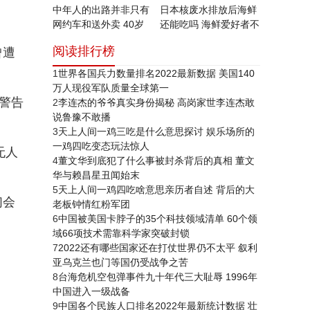
中年人的出路并非只有
日本核废水排放后海鲜
网约车和送外卖 40岁
还能吃吗 海鲜爱好者不
以上的中年人失业后的
得不知的小知识
阅读排行榜
曾遭
去处调查
1
世界各国兵力数量排名2022最新数据 美国140
万人现役军队质量全球第一
警告
2
李连杰的爷爷真实身份揭秘 高岗家世李连杰敢
说鲁豫不敢播
3
天上人间一鸡三吃是什么意思探讨 娱乐场所的
一鸡四吃变态玩法惊人
无人
4
董文华到底犯了什么事被封杀背后的真相 董文
华与赖昌星丑闻始末
5
天上人间一鸡四吃啥意思亲历者自述 背后的大
们会
老板钟情红粉军团
6
中国被美国卡脖子的35个科技领域清单 60个领
域66项技术需靠科学家突破封锁
7
2022还有哪些国家还在打仗世界仍不太平 叙利
亚乌克兰也门等国仍受战争之苦
8
台海危机空包弹事件九十年代三大耻辱 1996年
中国进入一级战备
9
中国各个民族人口排名2022年最新统计数据 壮