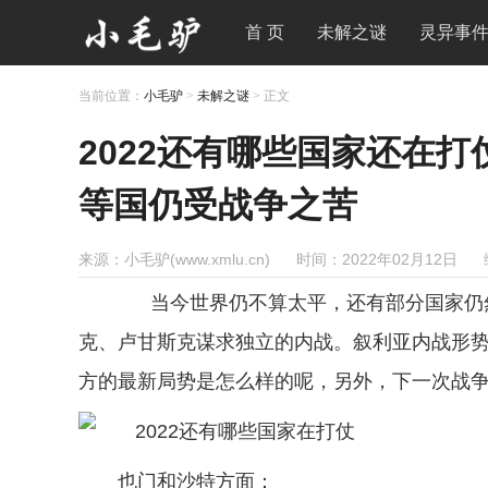
首 页
未解之谜
灵异事
当前位置：
小毛驴
>
未解之谜
> 正文
2022还有哪些国家还在
等国仍受战争之苦
来源：小毛驴(www.xmlu.cn)
时间：2022年02月12日
当今世界仍不算太平，还有部分国家仍然
克、卢甘斯克谋求独立的内战。叙利亚内战形
方的最新局势是怎么样的呢，另外，下一次战
也门和沙特方面：