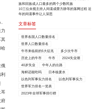
族和回族成人口最多的两个少数民族
10
三位央视主持人间谍成蕾方静等的落网过程 近
年的间谍事件让人深思
马、
文章标签
装力
世界各国人口数量排名
耳其
世界人口数量排名
和哈
牛市来临前的5大征兆
多少次牛市
历史上的牛市
牛市
2024失业潮
40岁失业
中年人的出路
在俄
海鲜还能吃吗
日本核废水
德利
以色列军事实力排名
以色列军事实力
接
世界军力排名一览表
土耳
2023年全球军事排行榜
政府