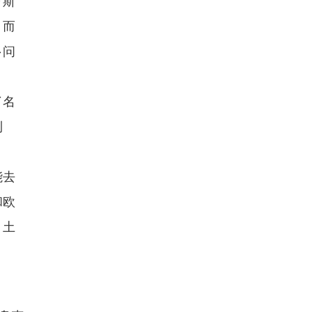
罗斯
，而
卜问
了名
利
能去
和欧
，土